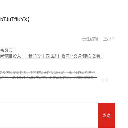
bTJuTftKYX
】
责任编辑： 王小丫
大宗风云
和新项目投入
我们的“十四.五!”！看河北交通“硬核”答卷
提及内容仅供参考，不构成实质性投资建议，据此操作风险自担
信公众号，即可随时了解股市动态，洞察政策信息，把握财富机会。
发送