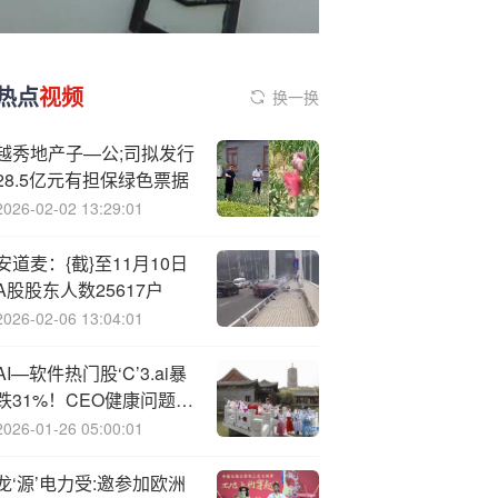
热点
视频
换一换
越秀地产子—公;司拟发行
28.5亿元有担保绿色票据
2026-02-02 13:29:01
安道麦
：{截}至11月10日
A股股东人数25617户
2026-02-06 13:04:01
AI—软件热门股‘C’3.ai暴
跌31%！CEO健康问题、
灾难性业绩引爆担忧
2026-01-26 05:00:01
龙‘源’电力受:邀参加欧洲