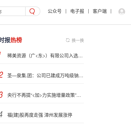
公众号
电子报
客户端
时报
热榜
换一换
稀美资源（广<东>）有限公司入选“清远市绿色工厂”及“清远市绿色企业”名单
圣—泉集.团：公司已建成万吨级钠电硬碳负极生产线，剩余产能择机再建
央行不再提“<加>力实施增量政策”，四季度还会降息吗？
福{建}股再度走强 漳州发展涨停