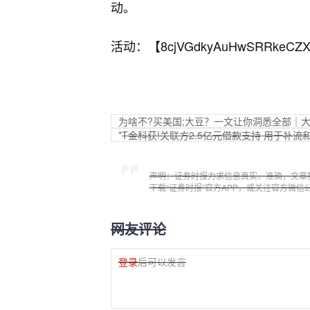
动。
活动：【
8cjVGdkyAuHwSRRkeCZX
为啥不?买美国;大豆？一文让你洞悉全部｜
*
T金科获!关联方2.5亿元借款支持 用于补流
声明：证券时报力求信息真实、准确，文章
下载“证券时报”官方APP，或关注官方微
网友评论
登录
后可以发言