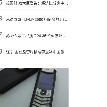
英国财:政大臣警告：经济比想象中更差，但仍将面临“痛苦”的增税风暴！
承德露露已,回.购2580万股 金额2.35亿元
苏.州3,宗宅地揽金26.35亿元 嘉盛、中建国际、永青分食
辽宁,金融监管局核准李志冰中国银行沈阳分行副行长任职资格