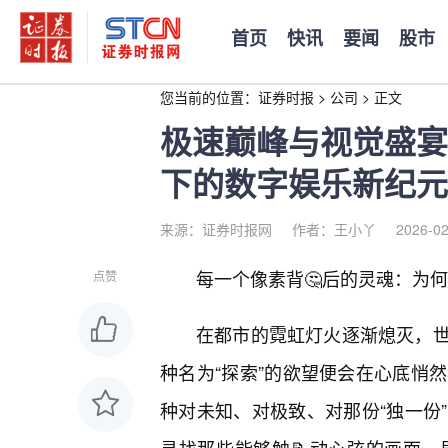
首页
快讯
要闻
股市
您当前的位置：
证券时报
>
公司
>
正文
极速巅峰与视觉盛宴：
下的数字娱乐新纪元
来源：证券时报网
作者：王小丫
2026-02
每一个像素背🤔后的灵魂：为何
点赞
在都市的霓虹灯火逐渐熄灭，
种名为“探索”的欲望便会在心底悄然
种对未知、对极致、对那份“独一份