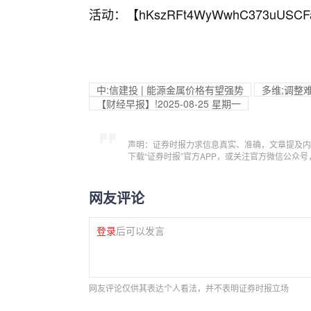
活动：【
hKszRFt4WyWwhC373uUSCF
中:信建投 | 能源金属价格有望强势
多维;调整
【财经早报】!2025-08-25 星期一
声明：证券时报力求信息真实、准确，文章提及内
下载“证券时报”官方APP，或关注官方微信公众
网友评论
登录
后可以发言
网友评论仅供其表达个人看法，并不表明证券时报立场