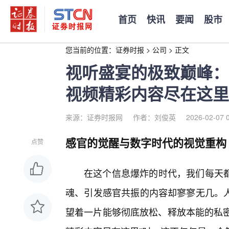
首页
快讯
要闻
股市
您当前的位置：
证券时报
>
公司
>
正文
视听盛宴的极致巅峰：
视频精彩内容尽在这里
来源：证券时报网
作者：刘俊英
2026-02-07 
感官的觉醒与数字时代的视觉重构
点赞
在这个信息爆炸的时代，我们每天
魂、引发感官共振的内容却寥寥无几。
望着一片能够彻底放松、释放本能的私密