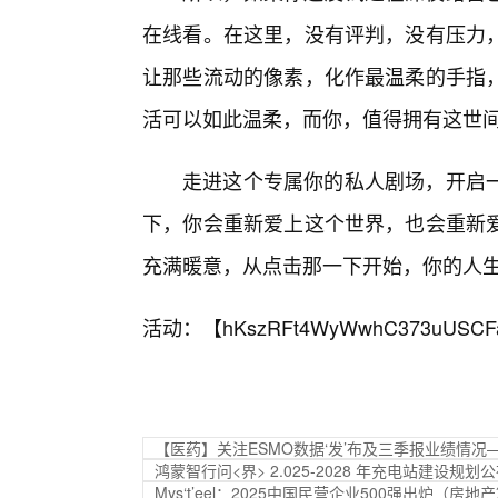
在线看。在这里，没有评判，没有压力
让那些流动的像素，化作最温柔的手指，
活可以如此温柔，而你，值得拥有这世
走进这个专属你的私人剧场，开启
下，你会重新爱上这个世界，也会重新
充满暖意，从点击那一下开始，你的人
活动：【
hKszRFt4WyWwhC373uUSCF
【医药】关注ESMO数据‘发’布及三季报业绩情况
鸿蒙智行问<界> 2.025-2028 年充电站建设规划公
Mys‘t’eel：2025中国民营企业500强出炉（房地