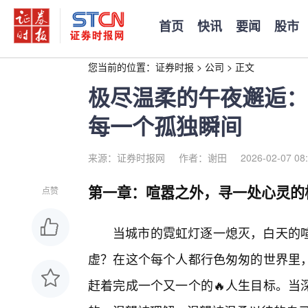
首页
快讯
要闻
股市
您当前的位置：
证券时报
>
公司
>
正文
极尽温柔的午夜邂逅：
每一个孤独瞬间
来源：证券时报网
作者：谢田
2026-02-07 08
第一章：喧嚣之外，寻一处心灵的
点赞
当城市的霓虹灯逐一熄灭，白天的
虚？在这个每个人都行色匆匆的世界里
赶着完成一个又一个的🔥人生目标。当