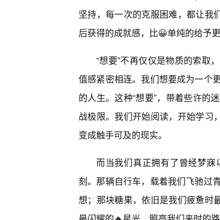
坚持，每一次的克服困难，都让我们
后获得的成就感，比😀单纯的给予
“想要”不再仅仅是物质的索取
值感紧密相连。我们想要成为一个
的人生。这种“想要”，带着些许的
战极限。我们开始阅读，开始学习，
变成触手可及的现实。
而当我们真正拥有了曾经梦寐
刻。那辆自行车，载着我们飞驰过
想；那块糖果，依旧是我们疲惫时最
最闪耀的🔥星光，照亮我们来时的