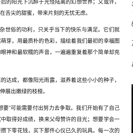
午后的阳光下沉醉于光怪陆离的幻想世界；又或许，
在舌尖的甜蜜，带来片刻的无忧无虑。
掺杂世俗的功利，只关乎当下的快乐与满足。它们就
然萌芽，用最质朴的色彩，描绘着我们最初的幸福图
的眼神和最软糯的声音，一遍遍重复着那个简单却充
愿的达成，都像阳光雨露，滋养着这些小小的种子，
伸展出嫩绿的枝桠。
想要”可能需要付出努力去争取。我们开始有了自己
试中取得好成绩，换来父母赞许的目光；想要学会一
要攒下零花钱，买下那件心仪已久的玩具。每一次的