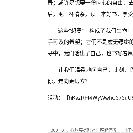
景；或许是想要一份内心的自由，
后，泡一杯清茶，读一本好书，享受
这些“想要”，构成了我们生命
手可及的希望；它们不是虚无缥缈的
寻中，我们活出了自己，也书写着属
让我们温柔地问自己：此刻，你
你，走向更远方？
活动：【
hKszRFt4WyWwhC373uU
3001!31，拟购买<资>产！明起停牌
H{P