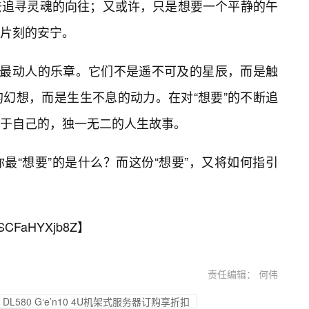
去追寻灵魂的向往；又或许，只是想要一个平静的午
片刻的安宁。
中最动人的乐章。它们不是遥不可及的星辰，而是触
幻想，而是生生不息的动力。在对“想要”的不断追
于自己的，独一无二的人生故事。
最“想要”的是什么？而这份“想要”，又将如何指引
SCFaHYXjb8Z
】
责任编辑： 何伟
} DL580 G‘e’n10 4U机架式服务器订购享折扣