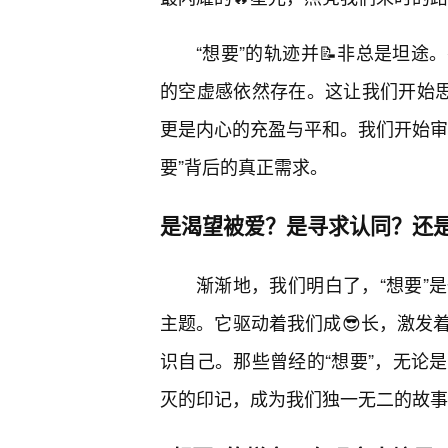
“想要”的轨迹并📝非总是坦
的空虚感依然存在。这让我们开始思
更是内心的充盈与平和。我们开始审
要”背后的真正需求。
是渴望被爱？是寻求认同？还
渐渐地，我们明白了，“想要”
主题。它驱动着我们成😎长，激发
识自己。那些曾经的“想要”，无论
灭的印记，成为我们独一无二的故事