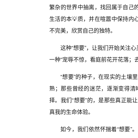
繁杂的世界中抽离，找回属于自己的
生活的本💡质，并在喧嚣中保持内
不完美，欣赏自己的独特。
这种“想要”，让我们开始关注心
一种“宠辱不惊，看庭前花开花落；
“想要”的种子，在现实的土壤
熟；那些曾经的迷茫，逐渐变得清
择。我们“想要”的，是那些真正能
真我的生命体验。
如今，我们依然怀揣着“想要”