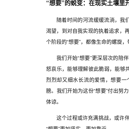
“想要”的蜕变：在现实土壤里
随着时间的河流缓缓流淌，我们
渴望，到对自我实现的执着追求，再
个阶段的“想要”，都像生命的螺旋
我们开始“想要”更深层次的陪
怒哀乐，能够理解彼此脆弱，能够共
烈烈却又细水长流的爱情，想要一
膀。我们开始为这份“想要”付出努
体谅。
这个过程或许充满挑战，或许
“想要”更加坚实，更加靠近。