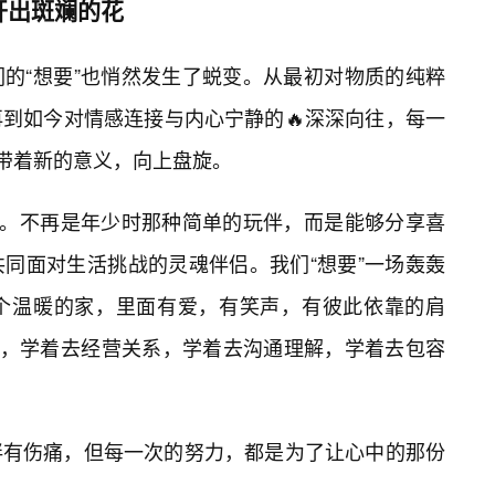
开出斑斓的花
的“想要”也悄然发生了蜕变。从最初对物质的纯粹
到如今对情感连接与内心宁静的🔥深深向往，每一
，带着新的意义，向上盘旋。
伴。不再是年少时那种简单的玩伴，而是能够分享喜
同面对生活挑战的灵魂伴侣。我们“想要”一场轰轰
个温暖的家，里面有爱，有笑声，有彼此依靠的肩
力，学着去经营关系，学着去沟通理解，学着去包容
伴有伤痛，但每一次的努力，都是为了让心中的那份