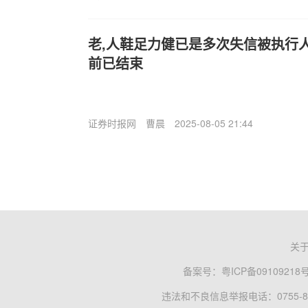
老,人鞋足力健已是多次失信被执行
前已结束
证券时报网
曹晨
2025-08-05 21:44
关
备案号：
粤ICP备09109218
违法和不良信息举报电话：0755-83