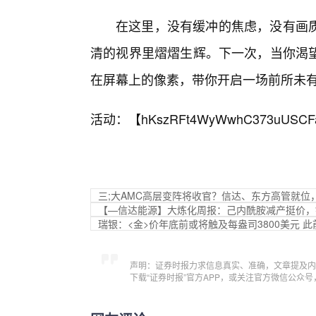
在这里，没有缓冲的焦虑，没有画
清的视界里熠熠生辉。下一次，当你渴
在屏幕上的像素，带你开启一场前所未
活动：【
hKszRFt4WyWwhC373uUSCF
三;大AMC高层变阵将收官？信达、东方高管就位
【—信达能源】大炼化周报：己内酰胺减产挺价，
瑞银：<金>价年底前或将触及每盎司3800美元 此
声明：证券时报力求信息真实、准确，文章提及内
下载“证券时报”官方APP，或关注官方微信公众