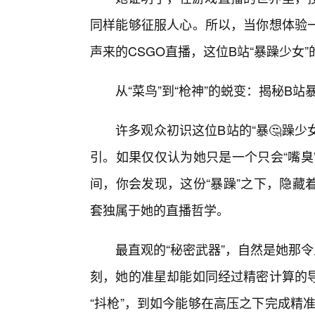
同样能够征服人心。所以，当你想体验
声来的CSGO直播，这位B站“暴躁少女
从“菜鸟”到“枪神”的蜕变：揭秘B站
许多观众初识这位B站的“暴🤔躁少
引。如果仅仅认为她只是一个只会“嘴臭
间，你会发现，这份“暴躁”之下，隐藏
套独属于她的直播哲学。
最直观的“秘密武器”，自然是她那
刻，她的准星却能如同经过精密计算的
“抖枪”，到如今能够在高压之下完成精准