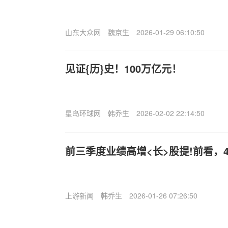
山东大众网
魏京生
2026-01-29 06:10:50
见证{历}史！100万亿元！
星岛环球网
韩乔生
2026-02-02 22:14:50
前三季度业绩高增<长>股提!前看，
上游新闻
韩乔生
2026-01-26 07:26:50