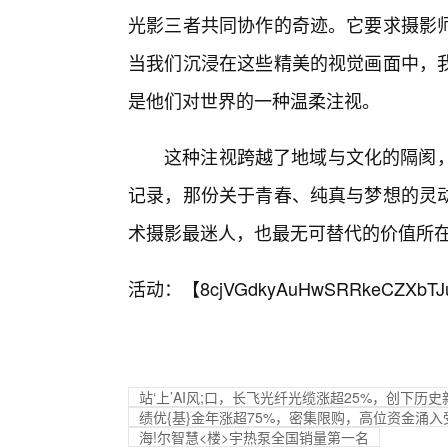
光影三者共同协作的奇迹。它要求摄影
当我们沉浸在这些精美的视觉画面中，
是他们对世界的一种温柔注视。
这种注视跨越了地域与文化的隔阂，
记录，那份关于青春、纯真与梦想的灵
术摄影最迷人，也最无可替代的价值所
活动：【
8cjVGdkyAuHwSRRkeCZXbTJ
站‘上’AI风;口，长飞光纤光缆涨超25%，创下历
绩优{基}金年涨超75%，密集限购，高位资金涌
海!尔智慧<楼>宇热泵全国销量第一名