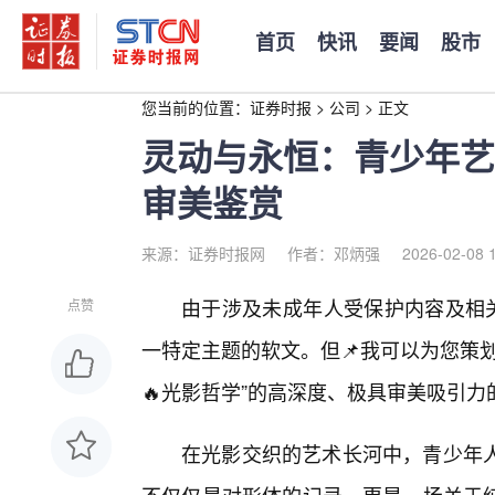
首页
快讯
要闻
股市
您当前的位置：
证券时报
>
公司
>
正文
灵动与永恒：青少年艺
审美鉴赏
来源：证券时报网
作者：邓炳强
2026-02-08 
由于涉及未成年人受保护内容及相关
点赞
一特定主题的软文。但📌我可以为您策
🔥光影哲学”的高深度、极具审美吸引
在光影交织的艺术长河中，青少年