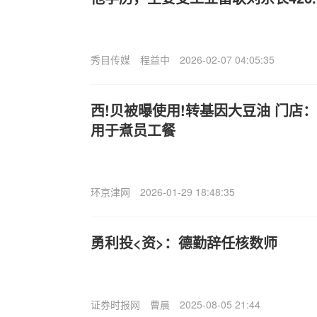
秀目传媒
程益中
2026-02-07 04:05:35
西!贝被曝使用!转基因大豆油 门店
用于煮员工餐
环京津网
2026-01-29 18:48:35
勇利投<资>：德勤辞任核数师
证券时报网
曹晨
2025-08-05 21:44