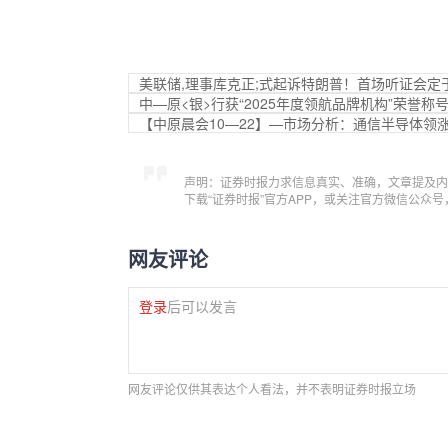
美联储,理事库克正;式起诉特朗普！首场听证会定
中—原<银>行获“2025年度领航品牌机构”荣誉称
【中原晨会10—22】—市场分析：通信半导体领
声明：证券时报力求信息真实、准确，文章提及内
下载“证券时报”官方APP，或关注官方微信公众
网友评论
登录
后可以发言
网友评论仅供其表达个人看法，并不表明证券时报立场