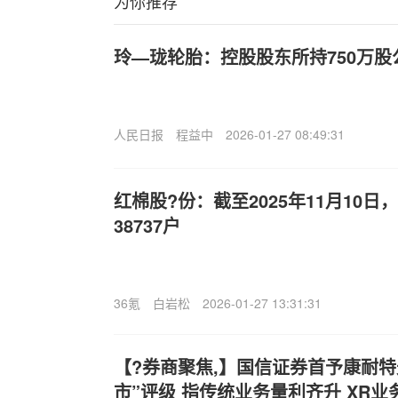
为你推荐
玲—珑轮胎：控股股东所持750万
人民日报
程益中
2026-01-27 08:49:31
红棉股?份：截至2025年11月10
38737户
36氪
白岩松
2026-01-27 13:31:31
【?券商聚焦,】国信证券首予康耐特光学
市”评级 指传统业务量利齐升 XR