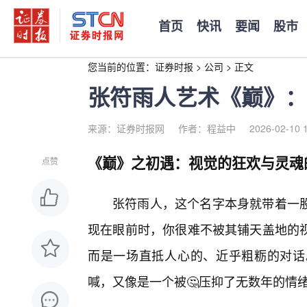
首页
快讯
要闻
股市
您当前的位置：
证券时报
>
公司
>
正文
张符雨人艺术《巅》：
来源：证券时报网
作者：程益中
2026-02-10 
《巅》之初遇：视觉的狂欢与灵魂
点赞
张符雨人，这个名字本身就带着一
现在眼前时，你很难不被其铺天盖地的
而是一场直抵人心的、近乎粗粝的对话
喊，又像是一个被🤔压抑了无数年的情