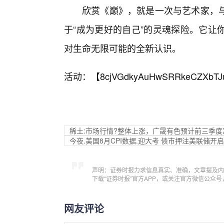
欣赏《巅》，就是一次与艺术家，
于“成为更好的自己”的灵魂探险。它让
对生命无限可能的全新认识。
活动：【
8cjVGdkyAuHwSRRkeCZXbTJ
稀土:市场行情?整体上涨，广晟有色预计前三季
今夜.美国8月CPI数据.迎大考 债市押注美联储开
声明：证券时报力求信息真实、准确，文章提及内
下载“证券时报”官方APP，或关注官方微信公众
网友评论