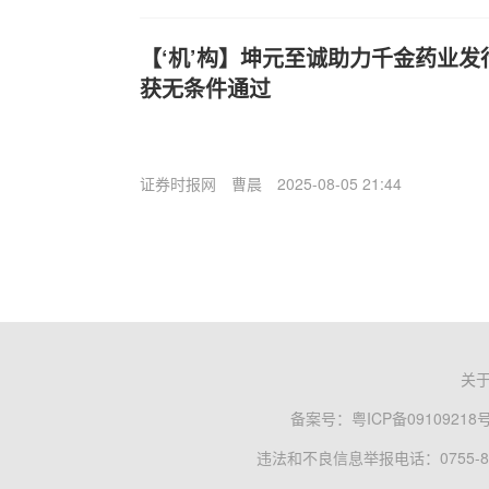
【‘机’构】坤元至诚助力千金药业
获无条件通过
证券时报网
曹晨
2025-08-05 21:44
关
备案号：
粤ICP备09109218
违法和不良信息举报电话：0755-83