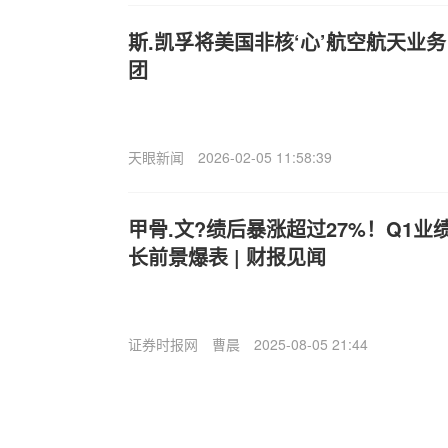
斯.凯孚将美国非核‘心’航空航天业务出
团
天眼新闻
2026-02-05 11:58:39
甲骨.文?绩后暴涨超过27%！Q1业
长前景爆表 | 财报见闻
证券时报网
曹晨
2025-08-05 21:44