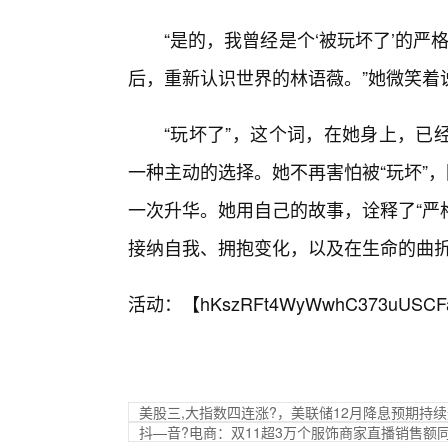
“是的，我曾经是个‘被玩坏了’的严
后，重新认识世界的林语薇。”她微笑着
“玩坏了”，这个词，在她身上，已
一种主动的选择。她不再害怕被“玩坏”
一次升华。她用自己的故事，诠释了“严
接纳自我、拥抱变化，以及在生命的曲
活动：【
hKszRFt4WyWwhC373uUSCF
美股三,大指数四连涨?，美联储12月降息预期持
抖—音?电商：双11超3万个服饰商家直播销售额同